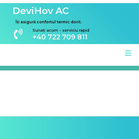
DeviHov AC
Îți asigură confortul termic dorit.
Sunați acum - serviciu rapid
+40 722 709 811