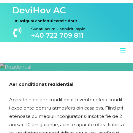
DeviHov AC
Îți asigură confortul termic dorit.
Sunați acum - serviciu rapid
+40 722 709 811
Rezidential
Aer conditionat rezidential
Home
Aparate AC
Rezidential
Aparatele de aer conditionat Inventor ofera conditi
i excelente pentru atmosfera din casa dvs. Fiind pri
etenoase cu mediul inconjurator si insotite fie de 2
ani sau 10 ani garanție, aceste aparate ofera fiabilita
te, un design standard ridicat, aer curat, confort și